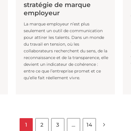
JUSTINE DALMAT
Publié le 02/04/2026
Le rôle clé des manager
dans la réussite d’une
stratégie de marque
ts
employeur
lement
La marque employeur n’est plus
 La
seulement un outil de communication
 un
pour attirer les talents. Dans un monde
s
du travail en tension, où les
s
collaborateurs recherchent du sens, de 