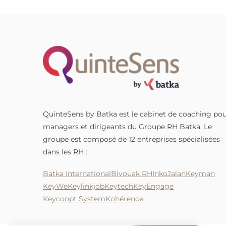
équipes que les managers, souven
placés en première ligne. Pourtant
quand on fait un pas de côté, une 
lecture devient possible.