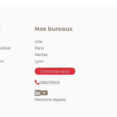
énergie folle à arbitrer des conflits qui ne
le
devraient pas exister.
nteSens
Nos bureaux