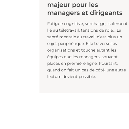
CAROLE BUFFELARD
Publié le 22/04/2026
Santé mentale et
leadership : un défi
majeur pour les
managers et dirigean
Fatigue cognitive, surcharge, iso
lié au télétravail, tensions de rôle…
santé mentale au travail n’est plus
sujet périphérique. Elle traverse le
organisations et touche autant le