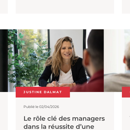
l’imposteur ou encore du manager
ujet
expert : ces schémas ne traduisent pas
nécessairement un manque de
nt être
compétence. Ils apparaissent souvent
..
chez des professionnels très investis,
engagés et confrontés à des
environnements de plus en plus
exigeants.