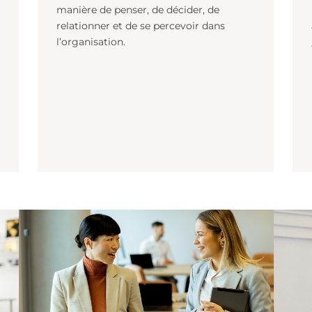
n
Une prise de poste au sein d'un Comité
e et
de Direction (CODIR) ne transforme pa
uniquement le périmètre de
responsabilités. Elle modifie souvent la
iminer.
manière de penser, de décider, de
relationner et de se percevoir dans
e de
l’organisation.
es
 la
e