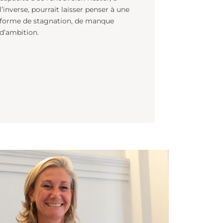
ça, la vraie évolution ?
s
Changer régulièrement d’environnement
serait le signe d’une progression, d’une
capacité à se renouveler. Rester, à
l’inverse, pourrait laisser penser à une
forme de stagnation, de manque
d’ambition.