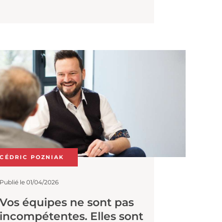
contrairement à ce que l’on pourrait
naturellement penser la codirection est
non seulement possible mais aussi
particulièrement puissante !