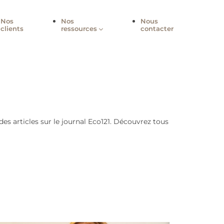
-nous
Nos
Nos
Nou
clients
ressources
cont
onseils via des articles sur le journal Eco121. Découvrez 
nelle