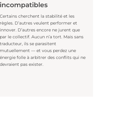
CÉDRIC POZNIAK
Publié le 01/04/2026
s
Vos équipes ne sont pas
incompétentes. Elles sont
incompatibles
Certains cherchent la stabilité et les
règles. D’autres veulent performer et
innover. D’autres encore ne jurent que
par le collectif. Aucun n’a tort. Mais sans
traducteur, ils se parasitent
mutuellement — et vous perdez une
la