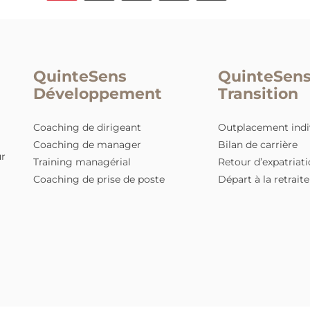
t
reconnaissance et de la transparence, el
,
devient un indicateur de cohérence :
autre
entre ce que l’entreprise promet et ce
qu’elle fait réellement vivre.
1
2
3
…
14
QuinteSens
Qui