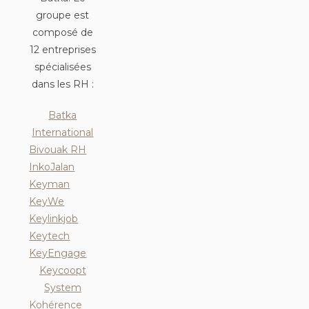
groupe est
composé de
12 entreprises
spécialisées
dans les RH :
Batka
International
Bivouak RH
Inko
Jalan
Keyman
KeyWe
Keylinkjob
Keytech
KeyEngage
Keycoopt
System
Kohérence