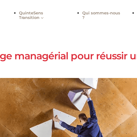
QuinteSens
Qui sommes
Transition
?
urage managérial pour réu