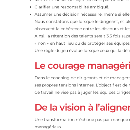
Le courage managé
C’est ici que le courage managérial prend
Non pas un courage spectaculaire, mais u
Nommer un dysfonctionnement collectif
Mettre en débat un sujet sensible plutôt
Clarifier une responsabilité ambiguë.
Assumer une décision nécessaire, même s
Nous constatons que lorsque le dirigeant
observent la cohérence entre les discours
Ainsi, la rétention des talents serait 3.5
« non » en haut lieu ou de protéger ses 
Une règle du jeu évolue lorsque ceux qu