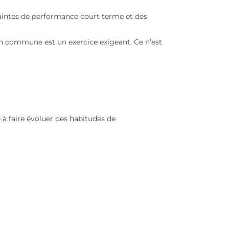
fi exigeant
es, des contraintes de performance court terme et des
 en tension.
rter une vision commune est un exercice exigeant. Ce n’es
nu.
la difficulté à faire évoluer des habitudes de