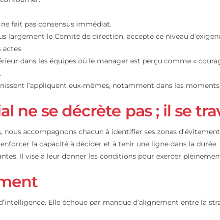
rial comme levier struct
 toute sa place.
ne capacité à :
 sans désigner de coupable.
 que le contourner.
i elle ne fait pas consensus immédiat.
, et plus largement le Comité de direction, accepte ce ni
 et les actes.
 fois supérieur dans les équipes où le manager est perçu co
équipes.
i la définissent l’appliquent eux-mêmes, notamment dans