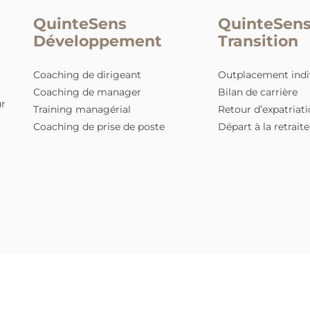
Besoin de faire le poin
managériaux ?
N’hésitez pas à contacter
notre é
JE CONTACTE L'ÉQUIPE DE PARIS !
QuinteSens
Qui
Développement
Tra
Coaching de dirigeant
Outpl
Coaching de manager
Bilan 