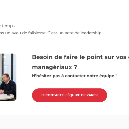
al ne se décrète pas ; il s
agers, nous accompagnons chacun à identifier ses zones d’
est de renforcer la capacité à décider et à tenir une ligne d
s dirigeantes. Il vise à leur donner les conditions pour e
lignement
que d’intelligence. Elle échoue par manque d’alignement e
vision.
 dans le temps.
est pas un aveu de faiblesse. C’est un acte de leadership.