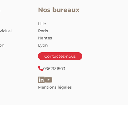
t sur vos enjeux
quipe
!
nteSens
Nos bureaux
nsition
Lille
acement individuel
Paris
de carrière
Nantes