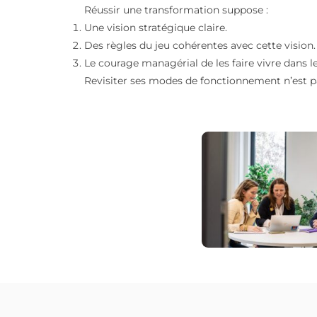
Le courage managéri
Dans le
coaching de dirigeants
et de man
ses propres tensions internes. L’objectif 
Ce travail ne vise pas à juger les équipe
De la vision à l’a
Une transformation n’échoue pas par man
managériaux.
Réussir une transformation suppose :
Une vision stratégique claire.
Des règles du jeu cohérentes avec cette 
Le courage managérial de les faire vivre
Revisiter ses modes de fonctionnement n’