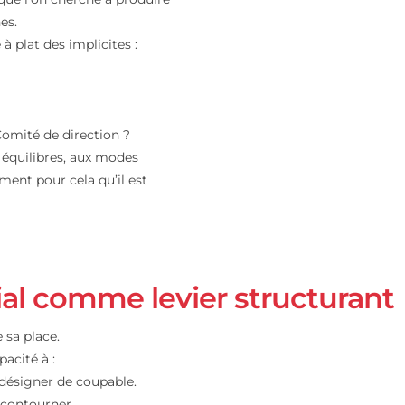
du jeu doivent
arce que l’on cherche à produire
nciennes.
ettre à plat des implicites :
 ?
res du Comité de direction ?
uche aux équilibres, aux modes
précisément pour cela qu’il est
.