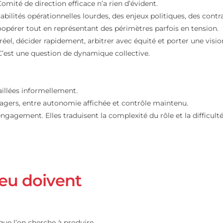
Comité de Direction : un dé
tre un Comité de direction efficace n’a rien d’évident.
ponsabilités opérationnelles lourdes, des enjeux politiqu
ivent coopérer tout en représentant des périmètres parfois
ment réel, décider rapidement, arbitrer avec équité et po
elle. C’est une question de dynamique collective.
ion.
retravaillées informellement.
x managers, entre autonomie affichée et contrôle mainte
e d’engagement. Elles traduisent la complexité du rôle et 