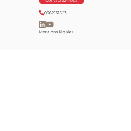
 d’expatriation
Lyon
 à la retraite
Contactez-nous
0362131503
Mentions légales