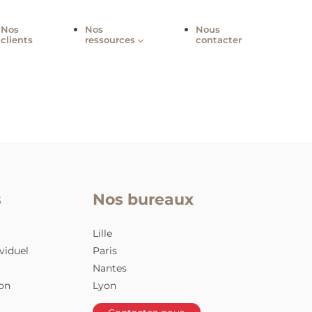
-nous
Nos
Nos
Nou
clients
ressources
cont
nteSens
Nos bureaux
nsition
Lille
acement individuel
Paris
de carrière
Nantes