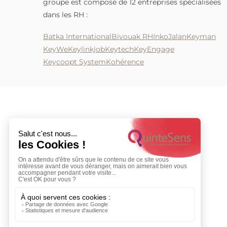
managers et dirigeants du Groupe RH Batka.
groupe est composé de 12 entreprises spécial
dans les RH :
Batka International
Bivouak RH
Inko
Jalan
Key
KeyWe
Keylinkjob
Keytech
KeyEngage
Keycoopt System
Kohérence