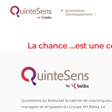
QuinteSens
Développement
La chance …est u
QuinteSens by Batka est le cabinet de coach