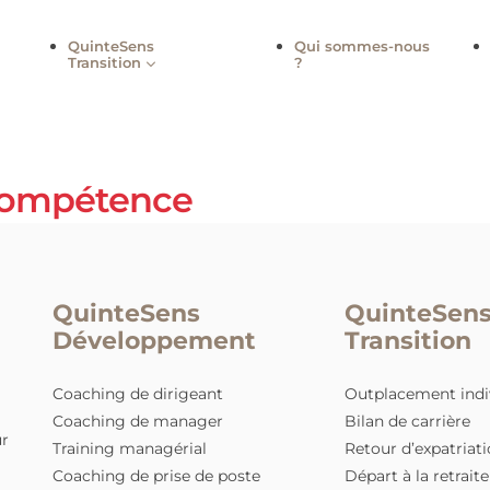
QuinteSens
Qui sommes
Transition
?
ne compétence
QuinteSens
Qui
Développement
Tra
Coaching de dirigeant
Outpl
Coaching de manager
Bilan 
ing pour