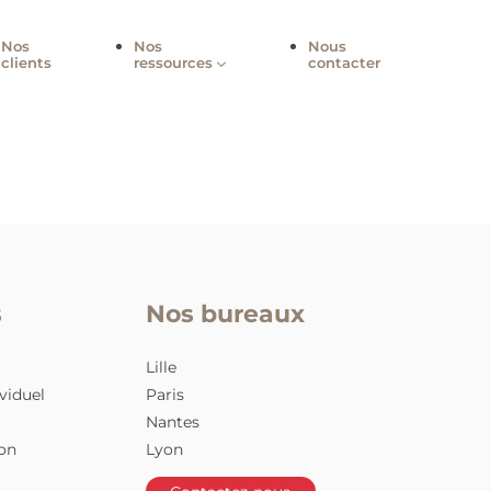
-nous
Nos
Nos
Nou
clients
ressources
cont
nteSens
Nos bureaux
nsition
Lille
acement individuel
Paris
de carrière
Nantes