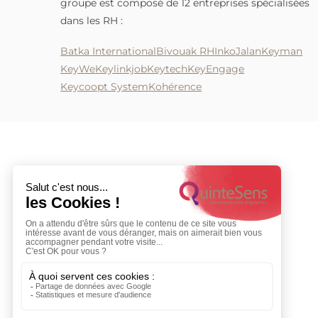
managers et dirigeants du Groupe RH Batka.
groupe est composé de 12 entreprises spécial
dans les RH :
Batka International
Bivouak RH
Inko
Jalan
Key
KeyWe
Keylinkjob
Keytech
KeyEngage
Keycoopt System
Kohérence