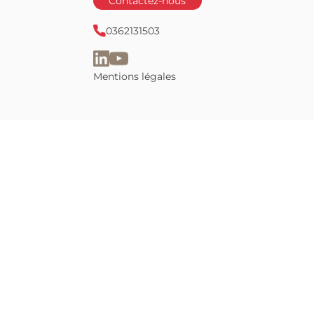
 d’expatriation
Lyon
 à la retraite
Contactez-nous
0362131503
Mentions légales