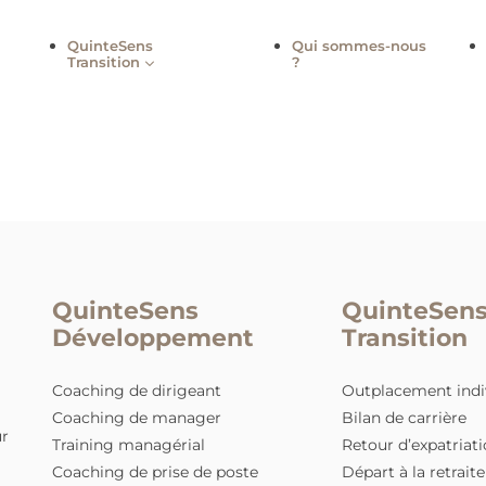
QuinteSens
Qui sommes
Transition
?
re
QuinteSens
Qui
Développement
Tra
Coaching de dirigeant
Outpl
Coaching de manager
Bilan 
ing pour